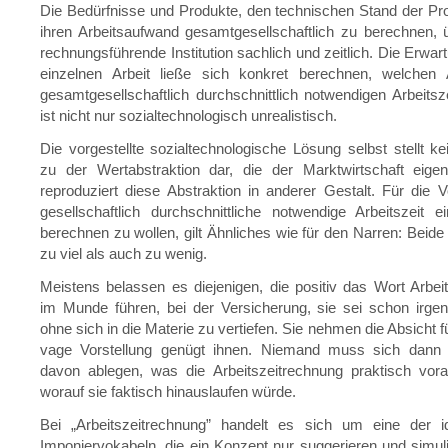
Die Bedürfnisse und Produkte, den technischen Stand der P
ihren Arbeitsaufwand gesamtgesellschaftlich zu berechnen, ü
rechnungsführende Institution sachlich und zeitlich. Die Erwar
einzelnen Arbeit ließe sich konkret berechnen, welchen 
gesamtgesellschaftlich durchschnittlich notwendigen Arbeitszei
ist nicht nur sozialtechnologisch unrealistisch.
Die vorgestellte sozialtechnologische Lösung selbst stellt kei
zu der Wertabstraktion dar, die der Marktwirtschaft eigen
reproduziert diese Abstraktion in anderer Gestalt. Für die Vo
gesellschaftlich durchschnittliche notwendige Arbeitszeit 
berechnen zu wollen, gilt Ähnliches wie für den Narren: Beide
zu viel als auch zu wenig.
Meistens belassen es diejenigen, die positiv das Wort Arbei
im Munde führen, bei der Versicherung, sie sei schon irge
ohne sich in die Materie zu vertiefen. Sie nehmen die Absicht fü
vage Vorstellung genügt ihnen. Niemand muss sich dann
davon ablegen, was die Arbeitszeitrechnung praktisch vor
worauf sie faktisch hinauslaufen würde.
Bei „Arbeitszeitrechnung” handelt es sich um eine der 
Imponiervokabeln, die ein Konzept nur suggerieren und simul