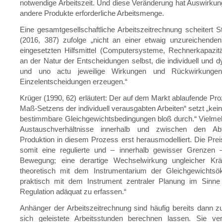
notwendige Arbeitszeit. Und diese Veränderung hat Auswirkung
andere Produkte erforderliche Arbeitsmenge.
Eine gesamtgesellschaftliche Arbeitszeitrechnung scheitert 
(2016, 387) zufolge „nicht an einer etwaig unzureichenden
eingesetzten Hilfsmittel (Computersysteme, Rechnerkapazit
an der Natur der Entscheidungen selbst, die individuell und 
und uno actu jeweilige Wirkungen und Rückwirkunge
Einzelentscheidungen erzeugen.“
Krüger (1990, 62) erläutert: Der auf dem Markt ablaufende Pro
Maß-Setzens der individuell verausgabten Arbeiten“ setzt „ke
bestimmbare Gleichgewichtsbedingungen bloß durch.“ Vielme
Austauschverhältnisse innerhalb und zwischen den Abt
Produktion in diesem Prozess erst herausmodelliert. Die Pre
somit eine regulierte und – innerhalb gewisser Grenzen –
Bewegung; eine derartige Wechselwirkung ungleicher Krä
theoretisch mit dem Instrumentarium der Gleichgewichts
praktisch mit dem Instrument zentraler Planung im Sinne
Regulation adäquat zu erfassen.“
Anhänger der Arbeitszeitrechnung sind häufig bereits dann z
sich geleistete Arbeitsstunden berechnen lassen. Sie verl