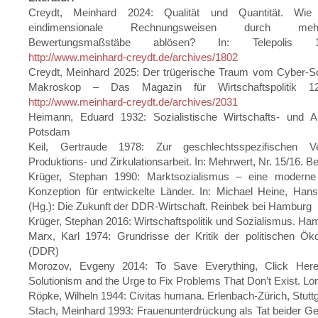
Creydt, Meinhard 2024: Qualität und Quantität. Wie
eindimensionale Rechnungsweisen durch mehrdi
Bewertungsmaßstäbe ablösen? In: Telepolis 
http://www.meinhard-creydt.de/archives/1802
Creydt, Meinhard 2025: Der trügerische Traum vom Cyber-So
Makroskop – Das Magazin für Wirtschaftspolitik 1
http://www.meinhard-creydt.de/archives/2031
Heimann, Eduard 1932: Sozialistische Wirtschafts- und Ar
Potsdam
Keil, Gertraude 1978: Zur geschlechtsspezifischen Ve
Produktions- und Zirkulationsarbeit. In: Mehrwert, Nr. 15/16. Be
Krüger, Stephan 1990: Marktsozialismus – eine moderne
Konzeption für entwickelte Länder. In: Michael Heine, Hans
(Hg.): Die Zukunft der DDR-Wirtschaft. Reinbek bei Hamburg
Krüger, Stephan 2016: Wirtschaftspolitik und Sozialismus. Ha
Marx, Karl 1974: Grundrisse der Kritik der politischen Ök
(DDR)
Morozov, Evgeny 2014: To Save Everything, Click Here.
Solutionism and the Urge to Fix Problems That Don’t Exist. L
Röpke, Wilheln 1944: Civitas humana. Erlenbach-Zürich, Stuttg
Stach, Meinhard 1993: Frauenunterdrückung als Tat beider Ges