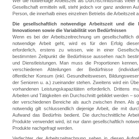
Wer die notwendige Arbeitszeit als Durchschnittsmaß vieler B
Gesellschaft ermitteln will, steht jedoch vor ganz anderen Au
Person, die innerhalb eines einzelnen Betriebs die Arbeitszeit 
Die gesellschaftlich notwendige Arbeitszeit und die
Innovationen sowie die Variabilität von Bedürfnissen
Wenn es bei der Arbeitszeitrechnung um gesellschaftlich du
notwendige Arbeit geht, wird es für den Erfolg diese
erforderlich, erstens zu wissen, wie in einer Gesellsc
bestimmten Zeitpunkt die Bedürfnisse aussehen nach best
und Dienstleistungen. Man muss die Proportionen kennen,
verschiedenen Abteilungen der Bedürfnisse (individue
öffentlicher Konsum (inkl. Gesundheitswesen, Bildungswese
der Senioren u. a.) zueinander stehen. Zweitens wird ein Über
vorhandenen Leistungskapazitäten erforderlich. Drittens m
Arbeiten und Tätigkeiten ein Durchschnitt gebildet werden – so
der verschiedenen Bereiche als auch zwischen ihnen. Als ge
notwendig gilt schlussendlich diejenige Arbeit, die mit durc
Aufwand das Bedürfnis bedient. Die durchschnittliche Arbeit
Produkte verwendet wird, ist nur dann gesellschaftlich notwe
Produkte nachgefragt werden.
Verfechter der Arbeitszeitrechnung sehen in diesen Aufgab