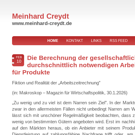
Meinhard Creydt
www.meinhard-creydt.de
HOME
KONTAKT
LINKS
RSS FEED
Die Berechnung der gesellschaftli
FEB
10
durchschnittlich notwendigen Arbei
für Produkte
Fiktion und Realität der „Arbeitszeitrechnung”
(in: Makroskop – Magazin für Wirtschaftspolitik, 30.1.2026)
„Zu wenig und zu viel ist dem Narren sein Ziel”. In der Marktw
zwar in den allermeisten Fällen nicht unbedingt Narren am
lässt sich mit unschöner Regelmäßigkeit beobachten, dass z
wenig von bestimmten Gütern angeboten wird. Erst im nachhine
auf den Märkten heraus, ob ein Anbieter mit seinem Produk
Dienstleistung auf zahlungsfähige Nachfrage trifft oder „am