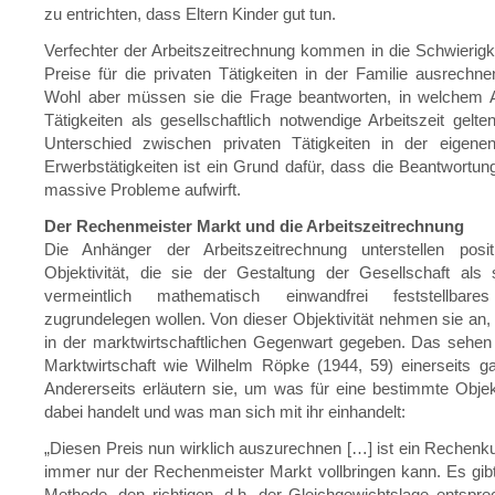
zu entrichten, dass Eltern Kinder gut tun.
Verfechter der Arbeitszeitrechnung kommen in die Schwierigke
Preise für die privaten Tätigkeiten in der Familie ausrech
Wohl aber müssen sie die Frage beantworten, in welchem
Tätigkeiten als gesellschaftlich notwendige Arbeitszeit gelt
Unterschied zwischen privaten Tätigkeiten in der eigene
Erwerbstätigkeiten ist ein Grund dafür, dass die Beantwortun
massive Probleme aufwirft.
Der Rechenmeister Markt und die Arbeitszeitrechnung
Die Anhänger der Arbeitszeitrechnung unterstellen positi
Objektivität, die sie der Gestaltung der Gesellschaft als 
vermeintlich mathematisch einwandfrei feststellbar
zugrundelegen wollen. Von dieser Objektivität nehmen sie an, s
in der marktwirtschaftlichen Gegenwart gegeben. Das sehen
Marktwirtschaft wie Wilhelm Röpke (1944, 59) einerseits g
Andererseits erläutern sie, um was für eine bestimmte Objekt
dabei handelt und was man sich mit ihr einhandelt:
„Diesen Preis nun wirklich auszurechnen […] ist ein Rechenk
immer nur der Rechenmeister Markt vollbringen kann. Es gib
Methode, den richtigen, d.h. der Gleichgewichtslage entspr