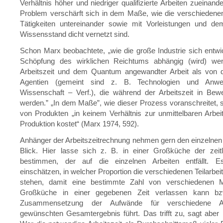
Verhältnis höher und niedriger qualifizierte Arbeiten zueinand
Problem verschärft sich in dem Maße, wie die verschiedene
Tätigkeiten untereinander sowie mit Vorleistungen und de
Wissensstand dicht vernetzt sind.
Schon Marx beobachtete, „wie die große Industrie sich entwic
Schöpfung des wirklichen Reichtums abhängig (wird) we
Arbeitszeit und dem Quantum angewandter Arbeit als von 
Agentien (gemeint sind z. B. Technologien und Anw
Wissenschaft – Verf.), die während der Arbeitszeit in Bew
werden.” „In dem Maße”, wie dieser Prozess voranschreitet, 
von Produkten „in keinem Verhältnis zur unmittelbaren Arbeits
Produktion kostet“ (Marx 1974, 592).
Anhänger der Arbeitszeitrechnung nehmen gern den einzelnen 
Blick. Hier lasse sich z. B. in einer Großküche der zeit
bestimmen, der auf die einzelnen Arbeiten entfällt. E
einschätzen, in welcher Proportion die verschiedenen Teilarbei
stehen, damit eine bestimmte Zahl von verschiedenen M
Großküche in einer gegebenen Zeit verlassen kann bz
Zusammensetzung der Aufwände für verschiedene A
gewünschten Gesamtergebnis führt. Das trifft zu, sagt aber n