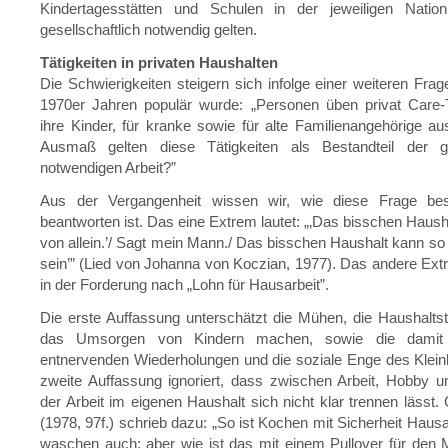
Kindertagesstätten und Schulen in der jeweiligen Nation
gesellschaftlich notwendig gelten.
Tätigkeiten in privaten Haushalten
Die Schwierigkeiten steigern sich infolge einer weiteren Frage
1970er Jahren populär wurde: „Personen üben privat Care-T
ihre Kinder, für kranke sowie für alte Familienangehörige a
Ausmaß gelten diese Tätigkeiten als Bestandteil der ges
notwendigen Arbeit?”
Aus der Vergangenheit wissen wir, wie diese Frage bes
beantworten ist. Das eine Extrem lautet: „‚Das bisschen Haush
von allein.’/ Sagt mein Mann./ Das bisschen Haushalt kann so
sein’” (Lied von Johanna von Koczian, 1977). Das andere Extr
in der Forderung nach „Lohn für Hausarbeit”.
Die erste Auffassung unterschätzt die Mühen, die Haushaltst
das Umsorgen von Kindern machen, sowie die damit
entnervenden Wiederholungen und die soziale Enge des Klein
zweite Auffassung ignoriert, dass zwischen Arbeit, Hobby un
der Arbeit im eigenen Haushalt sich nicht klar trennen lässt. 
(1978, 97f.) schrieb dazu: „So ist Kochen mit Sicherheit Haus
waschen auch; aber wie ist das mit einem Pullover für den 