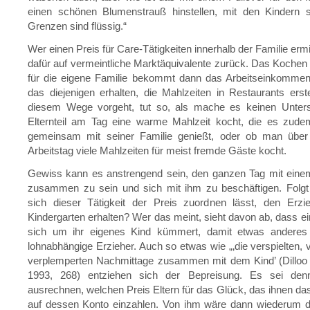
einen schönen Blumenstrauß hinstellen, mit den Kindern s
Grenzen sind flüssig.“
Wer einen Preis für Care-Tätigkeiten innerhalb der Familie ermitte
dafür auf vermeintliche Marktäquivalente zurück. Das Kochen 
für die eigene Familie bekommt dann das Arbeitseinkommen
das diejenigen erhalten, die Mahlzeiten in Restaurants erst
diesem Wege vorgeht, tut so, als mache es keinen Unters
Elternteil am Tag eine warme Mahlzeit kocht, die es zude
gemeinsam mit seiner Familie genießt, oder ob man über
Arbeitstag viele Mahlzeiten für meist fremde Gäste kocht.
Gewiss kann es anstrengend sein, den ganzen Tag mit einem
zusammen zu sein und sich mit ihm zu beschäftigen. Folgt
sich dieser Tätigkeit der Preis zuordnen lässt, den Erzi
Kindergarten erhalten? Wer das meint, sieht davon ab, dass ei
sich um ihr eigenes Kind kümmert, damit etwas anderes 
lohnabhängige Erzieher. Auch so etwas wie „‚die verspielten,
verplemperten Nachmittage zusammen mit dem Kind’ (Dilloo 
1993, 268) entziehen sich der Bepreisung. Es sei den
ausrechnen, welchen Preis Eltern für das Glück, das ihnen das 
auf dessen Konto einzahlen. Von ihm wäre dann wiederum de