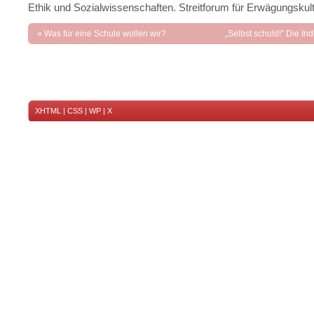
Ethik und Sozialwissenschaften. Streitforum für Erwägungskultu
«
Was für eine Schule wollen wir?
„Selbst schuld!” Die Ind
gesundheitlic
XHTML
|
CSS
|
WP
|
X