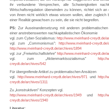
ihr verbundene Versprechen, alle Schwierigkeiten nachkap
Wirtschaftsregulation überwinden zu können, richtet sich an d
von ihnen nicht wirklich etwas wissen wollen, aber zugleich
einer Realität gewachsen zu sein, die sie nicht begreifen.
PS:
Zur Auseinandersetzung mit anderen problematischen 
einer anstrebenswerten nachkapitalistischen Ökonomie
vgl. zum Cyber-Sozialismus:
http://www.meinhard-creydt.de/a
vgl. zum „Commonismus”:
http://www.meinhard-creydt.de/
http://www.meinhard-creydt.de/archives/1894
vgl. zur „Freiwirtschaftslehre”
http://www.meinhard-creydt.de/a
vgl. zum „Aktienmarktsozialismus”
http:/
creydt.de/archives/542
Für übergreifende Artikel zu problematischen Ansätzen
vgl.
http://www.meinhard-creydt.de/archives/971
und
http:/
creydt.de/archives/1311
Zu „konstruktiven” Konzepten vgl.
http://www.meinhard-creydt.de/archives/1949
und
http:/
creydt.de/archives/1940
Literatur: