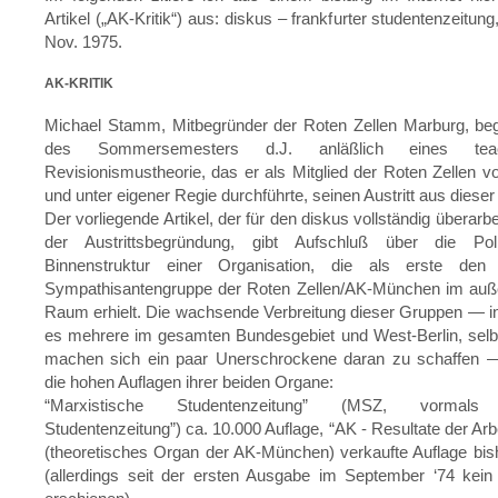
Artikel („AK-Kritik“) aus: diskus – frankfurter studentenzeitung,
Nov. 1975.
AK-KRITIK
Michael Stamm, Mitbegründer der Roten Zellen Marburg, be
des Sommersemesters d.J. anläßlich eines tea
Revisionismustheorie, das er als Mitglied der Roten Zellen vor
und unter eigener Regie durchführte, seinen Austritt aus dieser
Der vorliegende Artikel, der für den diskus vollständig überarb
der Austrittsbegründung, gibt Aufschluß über die Pol
Binnenstruktur einer Organisation, die als erste den 
Sympathisantengruppe der Roten Zellen/AK-München im auß
Raum erhielt. Die wachsende Verbreitung dieser Gruppen — i
es mehrere im gesamten Bundesgebiet und West-Berlin, selbs
machen sich ein paar Unerschrockene daran zu schaffen — 
die hohen Auflagen ihrer beiden Organe:
“Marxistische Studentenzeitung” (MSZ, vormals
Studentenzeitung”) ca. 10.000 Auflage, “AK - Resultate der Arb
(theoretisches Organ der AK-München) verkaufte Auflage bis
(allerdings seit der ersten Ausgabe im September ‘74 kein