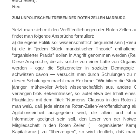
erschienen).
Red.
ZUM UNPOLITISCHEN TREIBEN DER ROTEN ZELLEN MARBURG
Setzt man sich mit den Veröffentlichungen der Roten Zellen a
findet man folgende Ansprüche formuliert:
a) die eigene Politik soll wissenschaftlich begründet sein (Resul
b) die in “jedem Stück marxistischer Theorie” enthaltene
“organisierter Praxis” sollen in Angriff genommen werden (Resu
Diese Ansprüche, die als solche von einer Latte von Organisa
werden - ogar die Spitzenreiter in sozialer Demagogi
schwätzen davon — versucht man durch Schulungen zu rea
diesen Schulungen macht man Reklame. “Wir bilden die Stud
jähriger, mühevoller Arbeit wissenschaftlich aus, andere 
verlangen bloß Bekenntnisse”, so lautet etwa der Inhalt eines
Flugblattes mit dem Titel: “Numerus Clausus in den Roten 
man weiß, daß jede einzelne Röten-Zellen-Veröffentlichung al
Agitationseinheit ausgegeben wird, die allein und ohn
Information geeignet sein soll, den Leser von der Notwen
Mitgliedschaft in den Roten Zellen ( = organisierter Ka
Kapitalismus) zu “überzeugen”, so wird deutlich, daß man 