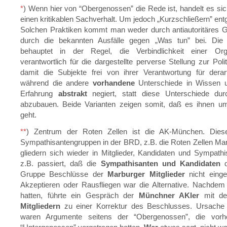
*
) Wenn hier von “Obergenossen” die Rede ist, handelt es sic
einen kritikablen Sachverhalt. Um jedoch „Kurzschließern” ent
Solchen Praktiken kommt man weder durch antiautoritäres 
durch die bekannten Ausfälle gegen „Was tun” bei. Die 
behauptet in der Regel, die Verbindlichkeit einer Org
verantwortlich für die dargestellte perverse Stellung zur Poli
damit die Subjekte frei von ihrer Verantwortung für derar
während die andere
vorhandene
Unterschiede in Wissen un
Erfahrung
abstrakt
negiert, statt diese Unterschiede du
abzubauen. Beide Varianten zeigen somit, daß es ihnen um
geht.
**
) Zentrum der Roten Zellen ist die AK-München. Dies
Sympathisantengruppen in der BRD, z.B. die Roten Zellen Mar
gliedern sich wieder in Mitglieder, Kandidaten und Sympathi
z.B. passiert, daß die
Sympathisanten und Kandidaten
d
Gruppe Beschlüsse der
Marburger Mitglieder
nicht eing
Akzeptieren oder Rausfliegen war die Alternative. Nachdem 
hatten, führte ein Gespräch der
Münchner AKler
mit d
Mitgliedern
zu einer Korrektur des Beschlusses. Ursache 
waren Argumente seitens der “Obergenossen”, die vorh