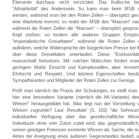
Elemente durchaus nicht verzichtet. Das Kultische be
“Attraktivität” des Anderssein. So kann man beim MSB so
werden, während man bei den Roten Zellen – überspitzt ges
eine Warteliste kommt; so redet der MSB den “Massen” n
während die Roten Zellen die “Massen” – überspitzt gespro
Kopf stoßen; so fordern alle anderen Gruppen Empör
“imperialistische Greueltaten”, während die Roten Zellen 
aufklären, welche Widersprüche der bürgerlichen Presse bei i
über diese Greueltaten unterlaufen. Diese “Exklusivitä
massenhaft fortsetzen. Mit solchen Mätzchen fördert ma
geringem Maße Einsicht und Kampfeswillen, aber immerh
Ehrfurcht und Respekt. Und letztere Eigenschaften besi
Sympathisanten und Mitglieder der Roten Zellen zur Genüge.
Prüft man nämlich die Praxis der Schulungen, so stellt man 
hier eine besondere Variante (nämlich die AK-Variante) de
Weisen” herausgebildet hat. Was liegt nun der Vorstellung
Weisen zugrunde? Laut ‚Resultate’ (S. 102) “die Sehnsuc
individuellen Verfügung über das gesellschaftliche Wi
Individuum ohne sein Zutun zuteil wird; das gegenständlich
seinen geistigen Potenzen existente Wissen als Sache, die n
Aktes der Aneignung eines äußeren Gegenstandes bedarf,