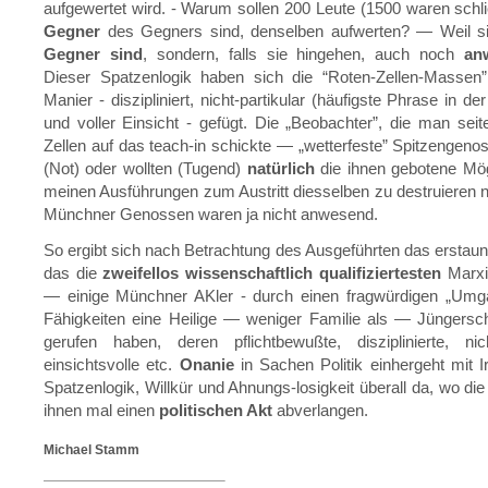
aufgewertet wird. - Warum sollen 200 Leute (1500 waren schlie
Gegner
des Gegners sind, denselben aufwerten? — Weil sie
Gegner sind
, sondern, falls sie hingehen, auch noch
an
Dieser Spatzenlogik haben sich die “Roten-Zellen-Massen”
Manier - diszipliniert, nicht-partikular (häufigste Phrase in de
und voller Einsicht - gefügt. Die „Beobachter”, die man sei
Zellen auf das teach-in schickte — „wetterfeste” Spitzengeno
(Not) oder wollten (Tugend)
natürlich
die ihnen gebotene Mög
meinen Ausführungen zum Austritt diesselben zu destruieren 
Münchner Genossen waren ja nicht anwesend.
So ergibt sich nach Betrachtung des Ausgeführten das erstaunl
das die
zweifellos wissenschaftlich qualifiziertesten
Marxi
— einige Münchner AKler - durch einen fragwürdigen „Umga
Fähigkeiten eine Heilige — weniger Familie als — Jüngersc
gerufen haben, deren pflichtbewußte, disziplinierte, nicht
einsichtsvolle etc.
Onanie
in Sachen Politik einhergeht mit Ir
Spatzenlogik, Willkür und Ahnungs-losigkeit überall da, wo die
ihnen mal einen
politischen Akt
abverlangen.
Michael Stamm