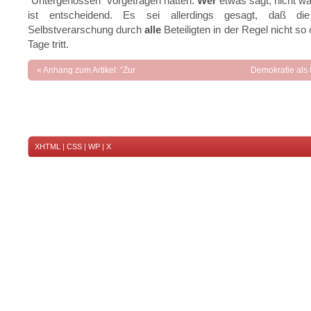
“Untergenossen” vorgetragen hatten.
Wer
etwas sagt, nicht wa
ist entscheidend. Es sei allerdings gesagt, daß di
Selbstverarschung durch
alle
Beteiligten in der Regel nicht so
Tage tritt.
«
Anhang zum Artikel: “Zur
Demokratie als F
Aufbauordnung der Überbauten” (in:
Phase 2 Nr. 27, 2008)
XHTML
|
CSS
|
WP
|
X