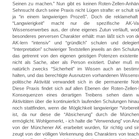
Seinen zu machen.” Nun gibt es keinen Roten-Zellen-Anhäng
Sehnsucht durch seine Praxis nicht Lügen strafte: er schult s
ja “in einem langwierigen Prozeß”. Doch die reklamehaft
“Langwierigkeit” macht nur die spezifische AK-Va
Wissenserwerbes aus, der ohne eigenes Zutun verläuft, wod
besonderes perversen Charakter erhält: man läßt sich von 
AK-lern “intensiv” und “gründlich” schulen und delegiert
“Interpretation” schwieriger Textstellen jeweils an den Schulun
das getrennt von den eigenen geistigen Potenzen existent
nicht als Sache, aber als Person existiert. Daher muß 
natürlich zwecks “Sicherheit” im Wissen auch an besti
halten, und das berechtigte Ausnutzen vorhandenen Wissens
politische Aktivität verwandelt sich in die permanente Not
Diese Praxis findet sich auf allen Ebenen der Roten-Zellen-P
Konsequenzen eines derartigen Treibens sehen dann wi
Aktivitäten über die kontinuierlich laufenden Schulungen hina
noch stattfinden, wenn die Möglichkeit langwieriger “Vorbere
ist, da nur diese die “Absicherung” durch die Münche
ermöglicht. Wohlgemerkt, - ich halte die “Verwendung” von Anal
von der Münchener AK erarbeitet wurden, für richtig und sin
zeugt von der völligen Verkennung des Charakters von teach