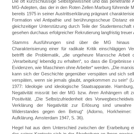
Die oft kurzschlüssige Selbstgewissheit und das penetrante Au
MG-Adepten, das der in den Roten Zellen Marburg führende 
bereits 1975 in seiner Austrittserklärung prägnant charakterisie
Formation viel Antipathie und berührungsscheue Distanz ei
gleichzeitiger Unterstützung durch Teile der Studentenschaf
gesehen durchaus erfolgreicher Rekrutierung langfristig treuer
Stamms Ausführungen sind über die MG hinaus r
Charakterisierung einer für radikale Kritik einschlägigen V
betrifft die Problematik, „die ungeheure Marxsche Arbeit 
‚Verarbeitung’ lebendig zu erhalten“, so dass die Ergebnisse n
Evidenzen, wie Maschinen ohne Arbeiter“ werden. „Die marxis
kann sich der Geschichte gegenüber verspäten und sich sel
verspäten, wenn sie jemals glaubt, angekommen zu sein“ (L
1977: Ideologie und ideologische Staatsapparate. Hamburg,
Negativität missrät bei der MG bzw.
ihren
Anhängern oft z
Positivität. „Die Selbstzufriedenheit des Vorwegbescheidw
Verklärung der Negativität zur Erlösung sind unwahr
Widerstandes gegen den Betrug“ (Adorno, Horkheimer: D
Aufklärung. Amsterdam 1947, S. 36).
Hegel hat aus dem Unterschied zwischen der Erarbeitung e
das seiner Kontexte sich in der Abarbeitung an ihnen gewis