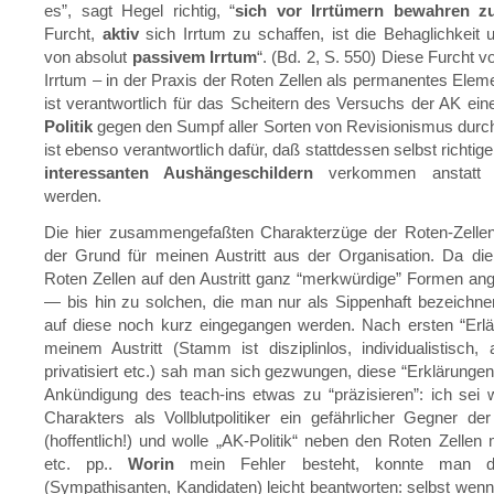
es”, sagt Hegel richtig, “
sich vor Irrtümern bewahren zu
Furcht,
aktiv
sich Irrtum zu schaffen, ist die Behaglichkeit 
von absolut
passivem Irrtum
“. (Bd. 2, S. 550) Diese Furcht 
Irrtum – in der Praxis der Roten Zellen als permanentes Eleme
ist verantwortlich für das Scheitern des Versuchs der AK ein
Politik
gegen den Sumpf aller Sorten von Revisionismus durc
ist ebenso verantwortlich dafür, daß stattdessen selbst richtig
interessanten Aushängeschildern
verkommen anstatt p
werden.
Die hier zusammengefaßten Charakterzüge der Roten-Zellen-
der Grund für meinen Austritt aus der Organisation. Da di
Roten Zellen auf den Austritt ganz “merkwürdige” Formen a
— bis hin zu solchen, die man nur als Sippenhaft bezeichn
auf diese noch kurz eingegangen werden. Nach ersten “Erlä
meinem Austritt (Stamm ist disziplinlos, individualistisch, a
privatisiert etc.) sah man sich gezwungen, diese “Erklärunge
Ankündigung des teach-ins etwas zu “präzisieren”: ich sei
Charakters als Vollblutpolitiker ein gefährlicher Gegner de
(hoffentlich!) und wolle „AK-Politik“ neben den Roten Zellen
etc. pp..
Worin
mein Fehler besteht, konnte man de
(Sympathisanten, Kandidaten) leicht beantworten: selbst wenn