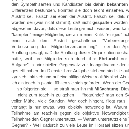
den Sympathisanten und Kandidaten
bis dahin bekannten 
Differenzen bestünden, könnten sie doch leicht einsehen, 
Austritt sei. Falsch sei eben der Austritt. Falsch sei, daß 
worden sei (was nicht stimmt), daß nicht
gespalten
worden 
abgesehen davon, daß diese Leute gar nicht wissen, was kä
“kämpfen” einige Mitglieder, die an meiner Kritik “einiges” rich
einer nach dem Austritt geschaffenen “Vorbereitung
Verbesserung der “Mitgliederversammlung” - sei den Apo
Spaltung gesagt, daß die Spaltung dieser Organisation desha
hatte, weil ihre Mitglieder sich durch ihre
Ehrfurcht
vor 
Aufgabe” in prinzipiellen Gegensatz zur Inangriffnahme der e
gestellt haben. Im Dienste ihrer Aufgabe stehend sind sie auf
zynisch, taktisch und auf eine pfiffige Weise realitätsblind. Als 
ich ein teach-in plante, fühlten sie sich gefordert. Wenn der Ge
— so folgerten sie — so straft man ihn mit
Mißachtung
. Die
— nicht zum teach-in zu gehen — “begründet” man den S
voller Mühe, viele Stunden. Wer doch hingeht, fliegt rau
verlangt ja nur etwas, was objektiv notwendig ist. Warum 
Teilnahme am teach-in gegen die objektive Notwendigkei
Teilnahme den Gegner unterstützt. — Warum unterstützt eine
Gegner? - Weil dadurch zu viele Leute im Hörsaal sitzen u