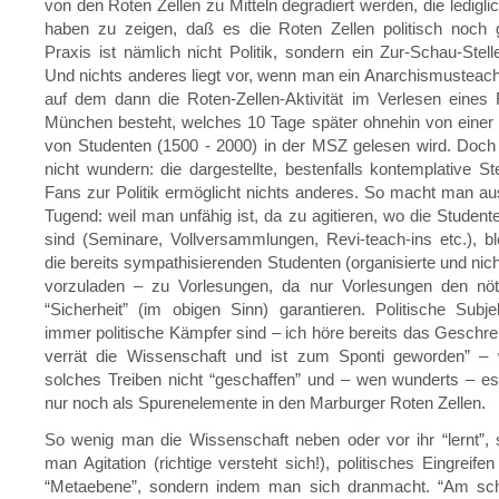
von den Roten Zellen zu Mitteln degradiert werden, die ledigli
haben zu zeigen, daß es die Roten Zellen politisch noch g
Praxis ist nämlich nicht Politik, sondern ein Zur-Schau-Stelle
Und nichts anderes liegt vor, wenn man ein Anarchismusteach-
auf dem dann die Roten-Zellen-Aktivität im Verlesen eines
München besteht, welches 10 Tage später ohnehin von einer
von Studenten (1500 - 2000) in der MSZ gelesen wird. Doch
nicht wundern: die dargestellte, bestenfalls kontemplative St
Fans zur Politik ermöglicht nichts anderes. So macht man au
Tugend: weil man unfähig ist, da zu agitieren, wo die Studen
sind (Seminare, Vollversammlungen, Revi-teach-ins etc.), bl
die bereits sympathisierenden Studenten (organisierte und nich
vorzuladen – zu Vorlesungen, da nur Vorlesungen den nö
“Sicherheit” (im obigen Sinn) garantieren. Politische Subj
immer politische Kämpfer sind – ich höre bereits das Geschr
verrät die Wissenschaft und ist zum Sponti geworden” –
solches Treiben nicht “geschaffen” und – wen wunderts – es
nur noch als Spurenelemente in den Marburger Roten Zellen.
So wenig man die Wissenschaft neben oder vor ihr “lernt”, 
man Agitation (richtige versteht sich!), politisches Eingreifen
“Metaebene”, sondern indem man sich dranmacht. “Am schä