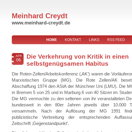
Meinhard Creydt
www.meinhard-creydt.de
HOME
KONTAKT
LINKS
RSS FEED
Die Verkehrung von Kritik in einen
APR
06
selbstgenügsamen Habitus
Die Roten-Zellen/Arbeitskonferenz (‚AK’) waren die Vorläuferor
Marxistischen Gruppe (MG). Die Rote Zellen/AK beset
Abschaffung 1974 den AStA der Münchner Uni (LMU). Die M
in Bremen 5 von 25 und in Marburg 6 von 40 Sitzen im Stude
Die MG vermochte zu den seltenen von ihr veranstalteten D
bundesweit in den 80er Jahren jeweils über 10.000 T
versammeln. Nach der Auflösung der MG 1991 finde
publizistische Verbreitung der entsprechenden Auffass
Zeitschrift ‚Gegenstandpunkt’.