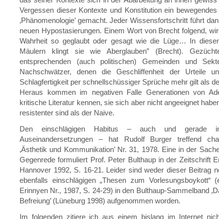
Vergessen dieser Kontexte und Konstitution ein bewegendes 
‚Phänomenologie’ gemacht. Jeder Wissensfortschritt führt da
neuen Hypostasierungen. Einem Wort von Brecht folgend, wird
Wahrheit so geglaubt oder gesagt wie die Lüge… In diesen 
Mäulern klingt sie wie Aberglauben” (Brecht). Gezücht
entsprechenden (auch politischen) Gemeinden und Sekte
Nachschwätzer, denen die Geschliffenheit der Urteile u
Schlagfertigkeit per schnellschüssiger Sprüche mehr gilt als d
Heraus kommen im negativen Falle Generationen von Ade
kritische Literatur kennen, sie sich aber nicht angeeignet habe
resistenter sind als der Naive.
Den einschlägigen Habitus – auch und gerade in 
Auseinandersetzungen – hat Rudolf Burger treffend chara
‚Ästhetik und Kommunikation’ Nr. 31, 1978. Eine in der Sache
Gegenrede formuliert Prof. Peter Bulthaup in der Zeitschrift E
Hannover 1992, S. 16-21. Leider sind weder dieser Beitrag 
ebenfalls einschlägigen „Thesen zum Vorlesungsboykott“ (e
Erinnyen Nr., 1987, S. 24-29) in den Bulthaup-Sammelband ‚
Befreiung’ (Lüneburg 1998) aufgenommen worden.
Im folgenden zitiere ich aus einem bislang im Internet nic