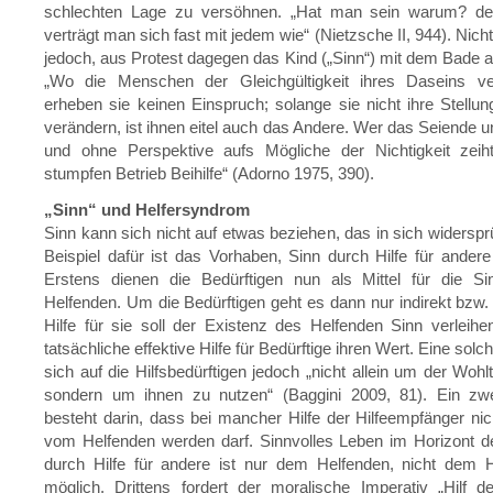
schlechten Lage zu versöhnen. „Hat man sein warum? de
verträgt man sich fast mit jedem wie“ (Nietzsche II, 944). Nicht 
jedoch, aus Protest dagegen das Kind („Sinn“) mit dem Bade 
„Wo die Menschen der Gleichgültigkeit ihres Daseins ver
erheben sie keinen Einspruch; solange sie nicht ihre Stell
verändern, ist ihnen eitel auch das Andere. Wer das Seiende u
und ohne Perspektive aufs Mögliche der Nichtigkeit zeiht
stumpfen Betrieb Beihilfe“ (Adorno 1975, 390).
„Sinn“ und Helfersyndrom
Sinn kann sich nicht auf etwas beziehen, das in sich widersprü
Beispiel dafür ist das Vorhaben, Sinn durch Hilfe für andere
Erstens dienen die Bedürftigen nun als Mittel für die Sin
Helfenden. Um die Bedürftigen geht es dann nur indirekt bzw. v
Hilfe für sie soll der Existenz des Helfenden Sinn verleih
tatsächliche effektive Hilfe für Bedürftige ihren Wert. Eine solch
sich auf die Hilfsbedürftigen jedoch „nicht allein um der Wohltä
sondern um ihnen zu nutzen“ (Baggini 2009, 81). Ein zw
besteht darin, dass bei mancher Hilfe der Hilfeempfänger ni
vom Helfenden werden darf. Sinnvolles Leben im Horizont de
durch Hilfe für andere ist nur dem Helfenden, nicht dem H
möglich. Drittens fordert der moralische Imperativ „Hilf 