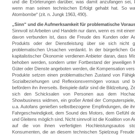
und die Erörterungen darüber, was damit anzufangen sei,
wenn man seinen technischen Erfolgt gehabt hat. So wa
Atombombe“ (zit. n. Jungk 1963, 490).
„Sinn“ und die Aufmerksamkeit für problematische Vorau
Sinnvoll ist Arbeiten und Handeln nur dann, wenn es mit ein
davon verbunden ist, dass die Freude des Kunden oder A
Produkts oder der Dienstleistung über sie sich nicht ges
problematischen Ursachen verdankt. In der bürgerlichen Ge
kapitalistischer Ökonomie verdienen Anbieter daran, dass Mi
behoben werden, sondern unter Fortbestand der jeweiligen 
Güter oder Dienste angeboten werden, die Kompensation vers
Produkte setzen einen problematischen Zustand von Fähigke
Sozialbeziehungen und Reflexionsvermögen voraus und b
befördern ihn ihrerseits. Beispiele dafür sind die Bildzeitung, Ze
sich den Schicksalen von Personen aus dem Hocha
Showbusiness widmen, ein großer Anteil der Computerspiele
u.a. Autofans genießen selbstbezogene Empfindungen, die ihn
Fahrgeschwindigkeit, dem Sound des Motors, dem Gefühl 
und Gleitens möglich sind. Nicht sinnvoll ist die Koalition von A
auf die von ihnen verfertigten Hochleistungsautos sto
Konsumenten, die an diesem technischen Spielzeug Freude 