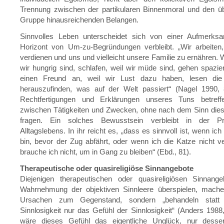
Trennung zwischen der partikularen Binnenmoral und den üb
Gruppe hinausreichenden Belangen.
Sinnvolles Leben unterscheidet sich von einer Aufmerksa
Horizont von Um-zu-Begründungen verbleibt. „Wir arbeite
verdienen und uns und vielleicht unsere Familie zu ernähren. W
wir hungrig sind, schlafen, weil wir müde sind, gehen spazie
einen Freund an, weil wir Lust dazu haben, lesen die
herauszufinden, was auf der Welt passiert“ (Nagel 1990, 8
Rechtfertigungen und Erklärungen unseres Tuns betreff
zwischen Tätigkeiten und Zwecken, ohne nach dem Sinn die
fragen. Ein solches Bewusstsein verbleibt in der P
Alltagslebens. In ihr reicht es, „dass es sinnvoll ist, wenn i
bin, bevor der Zug abfährt, oder wenn ich die Katze nicht 
brauche ich nicht, um in Gang zu bleiben“ (Ebd., 81).
Therapeutische oder quasireligiöse Sinnangebote
Diejenigen therapeutischen oder quasireligiösen Sinnange
Wahrnehmung der objektiven Sinnleere überspielen, mache
Ursachen zum Gegenstand, sondern „behandeln statt d
Sinnlosigkeit nur das Gefühl der Sinnlosigkeit“ (Anders 1988,
wäre dieses Gefühl das eigentliche Unglück, nur desse