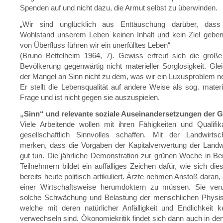
Spenden auf und nicht dazu, die Armut selbst zu überwinden.
„Wir sind unglücklich aus Enttäuschung darüber, dass 
Wohlstand unserem Leben keinen Inhalt und kein Ziel geben
von Überfluss führen wir ein unerfülltes Leben“
(Bruno Bettelheim 1964, 7). Gewiss erfreut sich die große
Bevölkerung gegenwärtig nicht materieller Sorglosigkeit. Gle
der Mangel an Sinn nicht zu dem, was wir ein Luxusproblem 
Er stellt die Lebensqualität auf andere Weise als sog. materi
Frage und ist nicht gegen sie auszuspielen.
„Sinn“ und relevante soziale Auseinandersetzungen der 
Viele Arbeitende wollen mit ihren Fähigkeiten und Qualifi
gesellschaftlich Sinnvolles schaffen. Mit der Landwirtsc
merken, dass die Vorgaben der Kapitalverwertung der Landwi
gut tun. Die jährliche Demonstration zur grünen Woche in Ber
Teilnehmern bildet ein auffälliges Zeichen dafür, wie sich di
bereits heute politisch artikuliert. Ärzte nehmen Anstoß daran
einer Wirtschaftsweise herumdoktern zu müssen. Sie ver
solche Schwächung und Belastung der menschlichen Physi
welche mit deren natürlicher Anfälligkeit und Endlichkeit
verwechseln sind. Ökonomiekritik findet sich dann auch in 