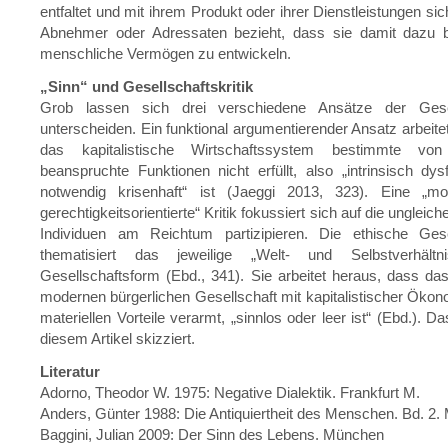
entfaltet und mit ihrem Produkt oder ihrer Dienstleistungen si
Abnehmer oder Adressaten bezieht, dass sie damit dazu be
menschliche Vermögen zu entwickeln.
„Sinn“ und Gesellschaftskritik
Grob lassen sich drei verschiedene Ansätze der Gesell
unterscheiden. Ein funktional argumentierender Ansatz arbeite
das kapitalistische Wirtschaftssystem bestimmte vo
beanspruchte Funktionen nicht erfüllt, also „intrinsisch dys
notwendig krisenhaft“ ist (Jaeggi 2013, 323). Eine „mo
gerechtigkeitsorientierte“ Kritik fokussiert sich auf die ungleich
Individuen am Reichtum partizipieren. Die ethische Gesell
thematisiert das jeweilige „Welt- und Selbstverhältn
Gesellschaftsform (Ebd., 341). Sie arbeitet heraus, dass da
modernen bürgerlichen Gesellschaft mit kapitalistischer Ökonom
materiellen Vorteile verarmt, „sinnlos oder leer ist“ (Ebd.). D
diesem Artikel skizziert.
Literatur
Adorno, Theodor W. 1975: Negative Dialektik. Frankfurt M.
Anders, Günter 1988: Die Antiquiertheit des Menschen. Bd. 2
Baggini, Julian 2009: Der Sinn des Lebens. München