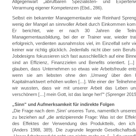
Allgegenwart „abrufbaren Spezialisten- und Experten
Verarmung eigener Kompetenzen (Ebd., 286).
Selbst ein bekannter Managementautor wie Reinhard Sprenge
wenig der Mangel an sinnvoller Arbeit durch Einkommen komp
Er berichtet, wie er nach 30 Jahren die Teiln
Managementausbildung, bei der er Trainer war, wieder traf
erfolgreich, verdienten ausnahmslos viel, im Einzelfall sehr v
keiner war richtig glücklich. Jedenfalls nicht über sein Berufsl
Jobdesigns fokussieren sich fast ausschließlich auf eine Binne
sind an Effizienz, Finanzzielen und Benefits orientiert. [...
glauben, dass Unternehmen so etwas wie Arbeitsfreude ents
wenn sie am liebsten ohne den ‚Umweg’ über den K
Kapitalmarktwert erhöhen wollen […]. Wie einer der Teilnehme
wir wussten, dass wir mit unserer Arbeit das Leben un
verschönern […] mein Gott, ist das lange her!’“ (Sprenger 2019
„Sinn“ und Aufmerksamkeit für indirekte Folgen
„Die Frage nach dem ‚Sinn’ unseres Tuns, namentlich unseres 
zu beziehen auf „die antizipierende Frage: Was ist der Effek
des Effektes der Verwendung des Produktteils, den ich m
(Anders 1988, 389). Die zugrunde liegende Gesellschaftsdi