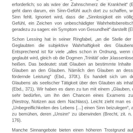
erforderlich; so als wäre der Zahnschmerz die Krankheit“ (
geht dann darum, ein Sinn-Gefühl auch dort zu schaffen, w
Sinn fehlt. Ignoriert wird, dass die „Sinnlosigkeit ein völli
Gefühl, ein Zeichen von unbeschädigter Wahrheitsbereitsch
geradezu zu sagen: ein Symptom von Gesundheit“ darstellt (Eb
Schon Lessing hat in seiner Ringfabel, „an die Stelle der
Geglaubten die subjektive Wahrhaftigkeit des Glaubend
Entsprechend ist für viele „alles schon in Ordnung, wenn 
geglaubt wird, gleich ob die Dogmen ‚Trinität’ oder ‚klassenlos
heißen. Das bedeutet: statt Glauben an bestimmte Inhalte 
Glauben an den Glauben. Nämlich den Glauben an dess
fördernde Leistung“ (Ebd., 370f.). Es handelt sich um 
Glaubens als seelischer Tätigkeit über den Glauben als inhal
(Ebd., 371). Wir haben es dann zu tun mit einem „Glauben,
sehr bedürfen, um ihn den Chancen eines Examens zu 
(Nestroy, Notizen aus dem Nachlass). Leicht zieht man es 
„Unbegreiflichkeiten des Lebens […] einen Sinn beizulegen“, 
zu bemühen, deren „Unsinn“ zu überwinden (Brecht, zit. n
176).
Manche Sinnangebote bieten einen höheren Trostgrund au