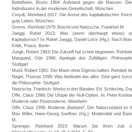
Bettelheim, Bruno 1964: Aufstand gegen die Massen. Di
Individuums in der modernen Gesellschaft. München
Creydt, Meinhard 2017: Die Armut des kapitalistischen Rei
gute Leben. München
Grimm, Reinhold 1979: Brecht und Nietzsche. Frankfurt M.
Jaeggi, Rahel 2013: Was (wenn überhaupt etwas) i
Kapitalismus? In: Rahel Jaeggi, Daniel Loick (Hg.): Nach Marx
Kritik, Praxis. Berlin
Jungk, Robert 1963: Die Zukunft hat schon begonnen. Reinbe
Marquard, Odo 1986: Apologie des Zufälligen. Philosophi
Stuttgart
Musil, Robert 1981: Der Mann ohne Eigenschaften. Reinbek 
Nagel, Thomas 1990: Was bedeutet das alles. Eine ganz kurze
die Philosophie. Stuttgart
Nietzsche, Friedrich: Werke in drei Bänden. Ed. Schlechta. D
Offe, Claus 1986: Die Utopie der Null-Option. In: Peter Koslow
Moderne oder Postmoderne. Weinheim
Offe, Claus 1996: Moderne ‚Barbarei’. Der Naturzustand im Kl
Max Miller, Hans-Georg Soeffner (Hg.): Modernität und Barba
M.
Sprenger, Reinhard 2019: Warum Sie Ihren Job ver