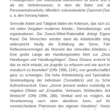
als ein Verkehrswesen, in dem die Bahn und der 
Personennahverkehr, öffentlich subventionierte (Sammel-)Taxi
u. ä. den Vorrang haben.
Sinnvolle Arbeit und Tätigkeit bilden ein Kriterium, das sich sc
mit vielen Vorgaben moderner Arbeits-, Dienstleistungs- un
organisationen. Die Zweck-Mittel-Rationalität drängt Eige
Rand. Die Menschen werden dann als Arbeitskräfte eing
widerspricht häufig der Entfaltung der Sinne, Fäh
Reflexionsvermögen als Moment des sinnvollen Arbeitens 
Eine große Länge der Handlungsketten führt zur „Dist
Handlungen und Handlungsfolgen“. Diese Distanz erreicht h
das es nicht erlaubt, sie „kognitiv zu erfassen und wie auch i
moralisch zu beurteilen“ (Offe 1986, 114f.), von gesellschaftli
ganz zu schweigen. Die hohe Arbeitsteilung und Spezialisie
Vereinseitigung der Individuen (Tunnelblick) und zu Sch
Aufmerksamkeit. Dass „‚immer jemand anders zuständig ist
negative Effekte auf „Empathie, Vertrauen, Wohlwollen, An
Weitsicht“ (Offe 1996, 288). Vertikal wird es möglich, da
Verantwortung nach oben abwälzen kann, auf hö
vorentschiedene Prämissen des eigenen Handelns“. Horizon