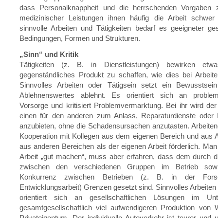
dass Personalknappheit und die herrschenden Vorgaben 
medizinischer Leistungen ihnen häufig die Arbeit schwe
sinnvolle Arbeiten und Tätigkeiten bedarf es geeigneter gese
Bedingungen, Formen und Strukturen.
„Sinn“ und Kritik
Tätigkeiten (z. B. in Dienstleistungen) bewirken etw
gegenständliches Produkt zu schaffen, wie dies bei Arbeiten
Sinnvolles Arbeiten oder Tätigsein setzt ein Bewusstsei
Ablehnenswertes ablehnt. Es orientiert sich an proble
Vorsorge und kritisiert Problemvermarktung. Bei ihr wird d
einen für den anderen zum Anlass, Reparaturdienste oder
anzubieten, ohne die Schadensursachen anzutasten. Arbeiten
Kooperation mit Kollegen aus dem eigenen Bereich und aus 
aus anderen Bereichen als der eigenen Arbeit förderlich. Ma
Arbeit „gut machen“, muss aber erfahren, dass dem durch 
zwischen den verschiedenen Gruppen im Betrieb sow
Konkurrenz zwischen Betrieben (z. B. in der Fors
Entwicklungsarbeit) Grenzen gesetzt sind. Sinnvolles Arbeiten 
orientiert sich an gesellschaftlichen Lösungen im Unt
gesamtgesellschaftlich viel aufwendigeren Produktion von 
Privateigentum. Der individuelle Autoverkehr ist teurer und 