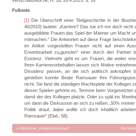
Wirtschaftswoche, H. 18, 26.4.2019, S. 93
Fußnote
[1]
Die Überschrift einer Titelgeschichte in der Illustri
40/2010) lautete: „Karriere? Das tue ich mir doch nicht
ausgebildete Frauen das Spiel der Männer um Macht un
mitmachen.“ Die Antworten auf diese Frage beschränke
im Artikel vorgestellten Frauen nicht auf einen Aus
Erwerbsarbeit zu„gunsten“ einer durch den Partner 
Existenz. Vielmehr geht es um Frauen, die weiter erwe
Ihren Karrierevorbehalten lassen sich Motive entnehmen
Dissidenz passen, an die sich politisch anknüpfen lä
genießen konnte Beate Ramsauer ihre Führungsposi
nicht. Sie fand die ständigen Machtspiele der Kollegen 
diesen Spielen gehörte es, Termine beim Vorgesetzten 
damit der des Kollegen platzte. Oder zu spät ins Meet
um dann die Diskussion an sich zu reißen. ‚50% meiner Z
Politik drauf, dabei wollte ich doch inhaltlich arbeite
Ramsauer“ (Ebd., 58).
«
Hässlicher „Antiautoritarismus“
Die blind