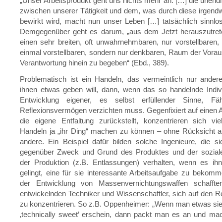
„Unser Arbeitsprodukt geht uns nichts mehr an. […] die unendli
zwischen unserer Tätigkeit und dem, was durch diese irgen
bewirkt wird, macht nun unser Leben […] tatsächlich sinnlos
Demgegenüber geht es darum, „aus dem Jetzt herauszutret
einen sehr breiten, oft unwahrnehmbaren, nur vorstellbaren, 
einmal vorstellbaren, sondern nur denkbaren, Raum der Vorau
Verantwortung hinein zu begeben“ (Ebd., 389).
Problematisch ist ein Handeln, das vermeintlich nur ander
ihnen etwas geben will, dann, wenn das so handelnde Indiv
Entwicklung eigener, es selbst erfüllender Sinne, Fäh
Reflexionsvermögen verzichten muss. Gegenfixiert auf einen A
die eigene Entfaltung zurückstellt, konzentrieren sich vi
Handeln ja „ihr Ding“ machen zu können – ohne Rücksicht au
andere. Ein Beispiel dafür bilden solche Ingenieure, die sic
gegenüber Zweck und Grund des Produktes und der sozial
der Produktion (z.B. Entlassungen) verhalten, wenn es ihn
gelingt, eine für sie interessante Arbeitsaufgabe zu bekomm
der Entwicklung von Massenvernichtungswaffen schaffte
entwickelnden Techniker und Wissenschaftler, sich auf den Rei
zu konzentrieren. So z.B. Oppenheimer: „Wenn man etwas si
‚technically sweet’ erschein, dann packt man es an und ma