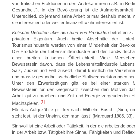
von kritischen Fraktionen in den Ärztekammern (z.B. in Berlin
Gesundheit“). In der Bevölkerung ist die Aufmerksamkeit
Unterschied, ob jemand seine Arbeit primär deshalb macht, w
sie interessiert oder weil er finanziell
an
ihr interessiert ist.
Kritische Debatten über den Sinn von Produkten
betreffen z. 
privatem Eigentum. Auch breite Abschnitte der Unterh
Tourismusindustrie werden von einer Minderheit der Bevölkeru
Die Produkte der Lebensmittelindustrie und der Landwirtsch
einer breiten kritischen Öffentlichkeit. Viele Mensch
Bewusstsein davon, dass die Lebensmittelindustrie Lebensm
Salz, Zucker und Fett zusetzt, damit künstlich die Verzehrnei
und massiv gesundheitsschädliche Stoffwechselstörungen beg
Unter den Erwerbstätigen gibt es bei einer starken Mi
Bewusstsein für den Gegensatz zwischen den Motiven dafü
Arbeit gut zu machen, und Zeit und Energie vergeudenden H
[1]
Machtspielen.
Für das Aufgezählte gilt frei nach Wilhelm Busch: „Sinn, u
steht fest, ist der Unsinn, den man lässt“ (Marquard 1986, 33).
Sinnvoll ist eine Arbeit oder Tätigkeit, in der die arbeitende ode
in der Arbeit bzw. Tätigkeit ihre Sinne, Fähigkeiten und Refl