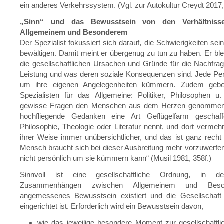
ein anderes Verkehrssystem. (Vgl. zur Autokultur Creydt 2017,
„Sinn“ und das Bewusstsein von den Verhältniss
Allgemeinem und Besonderem
Der Spezialist fokussiert sich darauf, die Schwierigkeiten sei
bewältigen. Damit meint er übergenug zu tun zu haben. Er bl
die gesellschaftlichen Ursachen und Gründe für die Nachfra
Leistung und was deren soziale Konsequenzen sind. Jede Per
um ihre eigenen Angelegenheiten kümmern. Zudem geb
Spezialisten für das Allgemeine: Politiker, Philosophen u
gewisse Fragen den Menschen aus dem Herzen genommen.
hochfliegende Gedanken eine Art Geflügelfarm geschaf
Philosophie, Theologie oder Literatur nennt, und dort vermehr
ihrer Weise immer unübersichtlicher, und das ist ganz recht
Mensch braucht sich bei dieser Ausbreitung mehr vorzuwerfen
nicht persönlich um sie kümmern kann“ (Musil 1981, 358f.)
Sinnvoll ist eine gesellschaftliche Ordnung, in 
Zusammenhängen zwischen Allgemeinem und Beso
angemessenes Bewusstsein existiert und die Gesellschaft
eingerichtet ist. Erforderlich wird ein Bewusstsein davon,
wie das jeweilige besondere Moment zur gesellschaftl