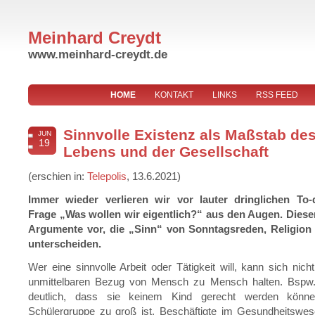
Meinhard Creydt
www.meinhard-creydt.de
HOME
KONTAKT
LINKS
RSS FEED
Sinnvolle Existenz als Maßstab de
JUN
19
Lebens und der Gesellschaft
(erschien in:
Telepolis
, 13.6.2021)
Immer wieder verlieren wir vor lauter dringlichen To-
Frage „Was wollen wir eigentlich?“ aus den Augen. Dieser 
Argumente vor, die „Sinn“ von Sonntagsreden, Religion
unterscheiden.
Wer eine sinnvolle Arbeit oder Tätigkeit will, kann sich nicht
unmittelbaren Bezug von Mensch zu Mensch halten. Bspw.
deutlich, dass sie keinem Kind gerecht werden könn
Schülergruppe zu groß ist. Beschäftigte im Gesundheitswe